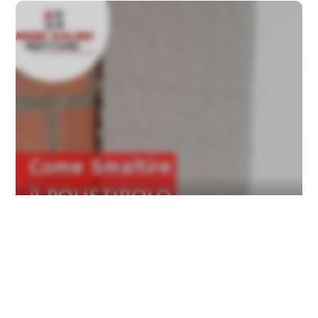
Come Smaltire Correttamente Il Polistirolo:
Guida Essenziale
...
1
2
3
15