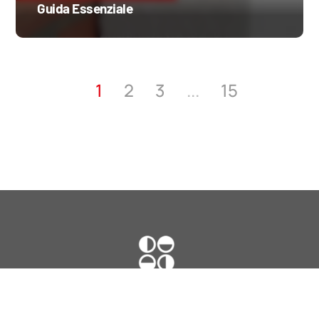
Guida Essenziale
...
1
2
3
15