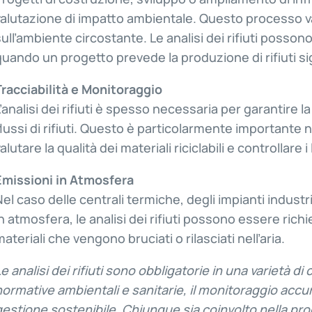
valutazione di impatto ambientale. Questo processo val
sull’ambiente circostante. Le analisi dei rifiuti possono
quando un progetto prevede la produzione di rifiuti sign
Tracciabilità e Monitoraggio
L’analisi dei rifiuti è spesso necessaria per garantire l
flussi di rifiuti. Questo è particolarmente importante n
alutare la qualità dei materiali riciclabili e controllare 
Emissioni in Atmosfera
Nel caso delle centrali termiche, degli impianti industri
in atmosfera, le analisi dei rifiuti possono essere ric
materiali che vengono bruciati o rilasciati nell’aria.
Le analisi dei rifiuti sono obbligatorie in una varietà di 
normative ambientali e sanitarie, il monitoraggio accura
gestione sostenibile. Chiunque sia coinvolto nella pro