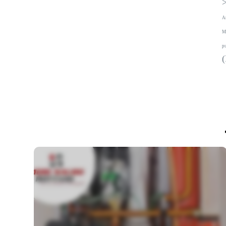
An
Mo
pu