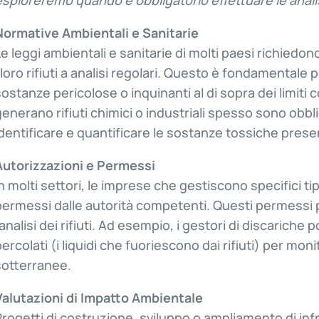
esploreremo quando è obbligatorio effettuare le analisi 
Normative Ambientali e Sanitarie
Le leggi ambientali e sanitarie di molti paesi richiedo
i loro rifiuti a analisi regolari. Questo è fondamentale
sostanze pericolose o inquinanti al di sopra dei limiti
generano rifiuti chimici o industriali spesso sono obbl
identificare e quantificare le sostanze tossiche presen
Autorizzazioni e Permessi
In molti settori, le imprese che gestiscono specifici tip
permessi dalle autorità competenti. Questi permessi p
l’analisi dei rifiuti. Ad esempio, i gestori di discaric
percolati (i liquidi che fuoriescono dai rifiuti) per mo
sotterranee.
Valutazioni di Impatto Ambientale
Progetti di costruzione, sviluppo o ampliamento di in