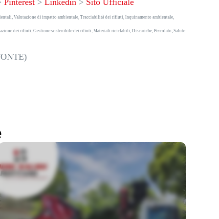
>
Pinterest
>
Linkedin
>
Sito Ufficiale
ientali, Valutazione di impatto ambientale, Tracciabilità dei rifiuti, Inquinamento ambientale,
one dei rifiuti, Gestione sostenibile dei rifiuti, Materiali riciclabili, Discariche, Percolato, Salute
FONTE)
e