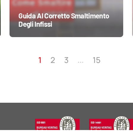
Guida Al Corretto Smaltimento
Degli Infissi
...
1
2
3
15