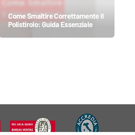
Come Smaltire Correttamente Il
Polistirolo: Guida Essenziale