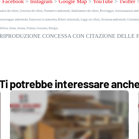
>
Facebook
>
Instagram
>
Google Map
>
YouTube
>
Twitter
alisi dei rifiuti, Gestione dei rifiuti, Normative ambientali, Smaltimento dei rifiuti, Riciclaggio, Autorizzazioni amb
nitoraggio ambientale, Emissioni in atmosfera, Rifiuti industriali, Leggi sui rifiuti, Sicurezza ambientale, Contaminazi
bblica, Siena, Arezzo, Firenze, Grosseto, Perugia.
(RIPRODUZIONE CONCESSA CON CITAZIONE DELLE 
Ti potrebbe interessare anch