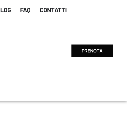
+1 555 87 89 56
80 Harrison Lane, FL 32547
BLOG
FAQ
CONTATTI
PRENOTA