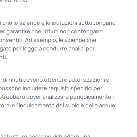
sui rifiuti.
no che le aziende e le istituzioni sottopongano
 per garantire che i rifiuti non contengano
 consentiti. Ad esempio, le aziende che
igate per legge a condurre analisi per
ti.
i di rifiuti devono ottenere autorizzazioni o
ossono includere requisiti specifici per
he potrebbero dover analizzare periodicamente i
nitorare l’inquinamento del suolo e delle acque
frastrutture possono richiedere una