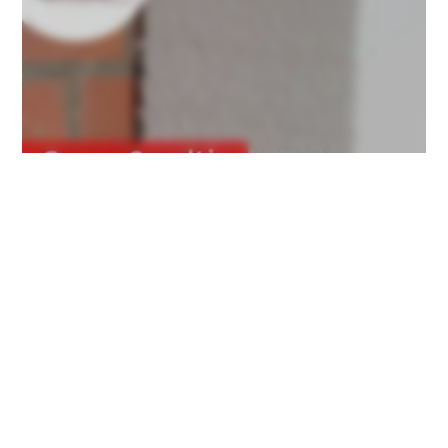
Come Smaltire Correttamente Il Polistirolo:
Guida Essenziale
...
1
2
3
15